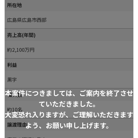
所在地
広島県広島市西部
売上高(年間)
約2,100万円
利益
黒字
本案件につきましては、ご案内を終了させ
職員数
ていただきました。
約10名
大変恐れ入りますが、ご理解いただきます
よう、お願い申し上げます。
譲渡理由