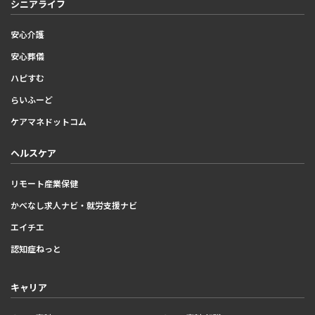
シニアライフ
安心介護
安心葬儀
ハピすむ
らいふーど
ケアマネドットコム
ヘルスケア
リモート産業保健
かべなし求人ナビ・就労支援ナビ
エイチエ
認知症ねっと
キャリア