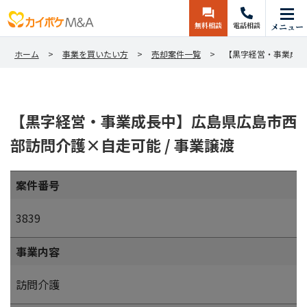
無料相談
電話相談
メニュー
ホーム
事業を買いたい方
売却案件一覧
【黒字経営・事業成長
【黒字経営・事業成長中】広島県広島市西
部訪問介護×自走可能 / 事業譲渡
案件番号
3839
事業内容
訪問介護