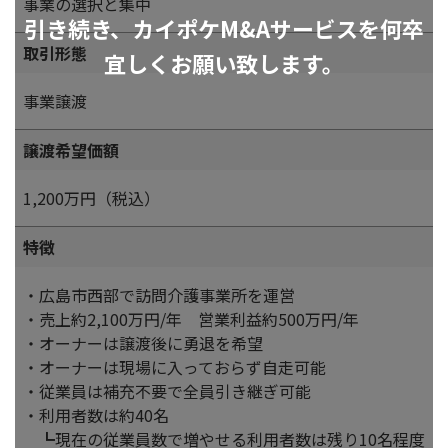
事業の選択と集中
引き続き、カイポケM&Aサービスを何卒
取引形態
宜しくお願い致します。
事業譲渡
譲渡希望価額
1,200万円（税込）
特徴
・広島市西部で訪問介護事業所を運営
・売上約2,100万円/年 営業利益約500万円/年
・オーナーは譲渡後に勇退を希望
・オーナーは現場に入っておらず自走可能
・従業員は補充不要で全員引き継ぎ可能
・利用者数は約40名
┗現在の従業員数で増やせる利用者数は残り10名程度