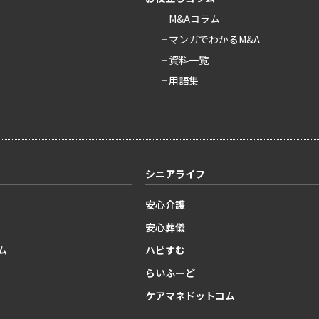
└ M&Aコラム
└ マンガでわかるM&A
└ 資料一覧
└ 用語集
シニアライフ
安心介護
安心葬儀
ム
ハピすむ
らいふーど
ケアマネドットコム