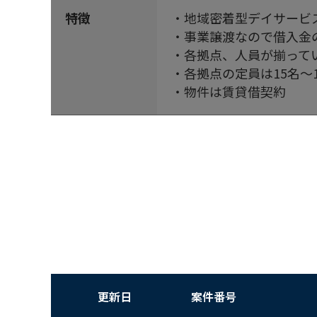
特徴
・地域密着型デイサービ
・事業譲渡なので借入金
・各拠点、人員が揃って
・各拠点の定員は15名～
・物件は賃貸借契約
更新日
案件番号