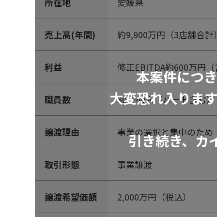
所在地
愛媛県
売上高(年間)
約9,900万円（3店舗合計
利益
修正EBITDA約600万
本案件につ
大変恐れ入りま
職員数
30～40人（パート含む）
譲渡理由
事業の選択と集中のため
引き続き、カ
取引形態
事業譲渡
譲渡希望価額
2,000万円（税込）