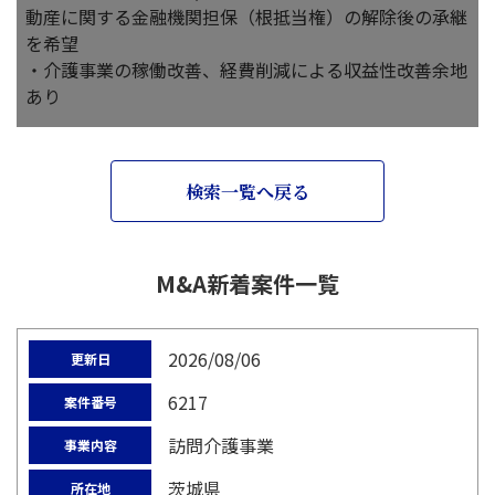
動産に関する金融機関担保（根抵当権）の解除後の承継
を希望
・介護事業の稼働改善、経費削減による収益性改善余地
あり
検索一覧へ戻る
M&A新着案件一覧
2026/08/06
更新日
6217
案件番号
訪問介護事業
事業内容
茨城県
所在地