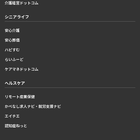
介護経営ドットコム
シニアライフ
安心介護
安心葬儀
ハピすむ
らいふーど
ケアマネドットコム
ヘルスケア
リモート産業保健
かべなし求人ナビ・就労支援ナビ
エイチエ
認知症ねっと