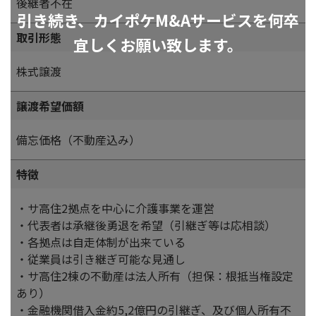
後継者不在
引き続き、カイポケM&Aサービスを何卒
取引形態
宜しくお願い致します。
株式譲渡
譲渡希望価額
備忘価格（不動産込み）
特徴
・サ高住2拠点を中心に介護事業を運営
・代表者は承継後勇退を希望（引継ぎ等は応相談）
・各拠点は自走体制が出来ている
・従業員は引き継ぎ可能な見通し
・サ高住2棟の不動産は法人所有（担保：根抵当権設定
あり）
・金融機関借入金約5,2億円の引継ぎ、及び個人所有不