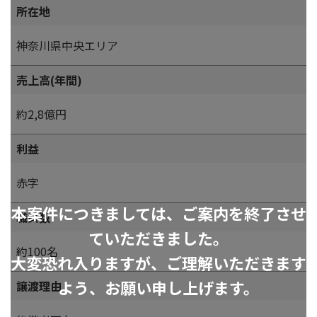
所在地
神奈川県中央エリア
売上高(年間)
約2,8億円
利益
赤字
本案件につきましては、ご案内を終了させ
職員数
ていただきました。
約100名
大変恐れ入りますが、ご理解いただきます
よう、お願い申し上げます。
譲渡理由