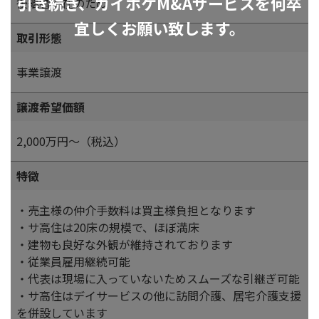
引き続き、カイポケM&Aサービスを何卒
後継者不在のため
宜しくお願い致します。
取引形態
事業譲渡
譲渡希望価額
2,000万円～（税込）
特徴
・売主様の仲介手数料は買主様負担となります
・サ高住は20床の規模で、ほぼ満床
・建物も良好な外観が維持されております
・従業員雇用継続可能
・代表は現場に入っていないためスムーズな引継ぎ可能
・サ高住はデイサービスの他に訪問介護、居宅介護支援
を併設しています