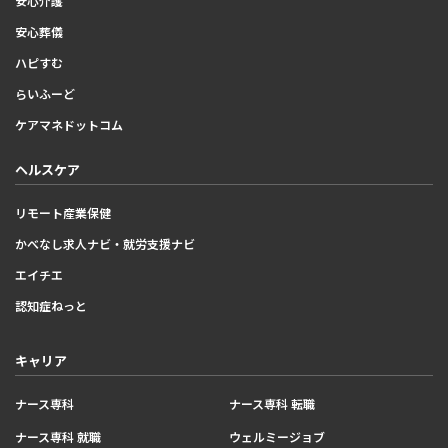
安心介護
安心葬儀
ハピすむ
らいふーど
ケアマネドットコム
ヘルスケア
リモート産業保健
かべなし求人ナビ・就労支援ナビ
エイチエ
認知症ねっと
キャリア
ナース専科
ナース専科 転職
ナース専科 就職
ウェルミージョブ