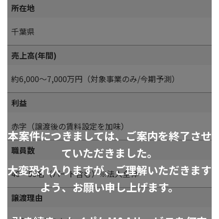
所在地
千葉県
売上高(年間)
約6,000～7,000万円（対象事業のみ/今期予測）
利益
赤字（譲渡後の賃料設定を加味）
本案件につきましては、ご案内を終了させ
職員数
ていただきました。
大変恐れ入りますが、ご理解いただきます
40～50名（パート含む）※法人全体
よう、お願い申し上げます。
譲渡理由