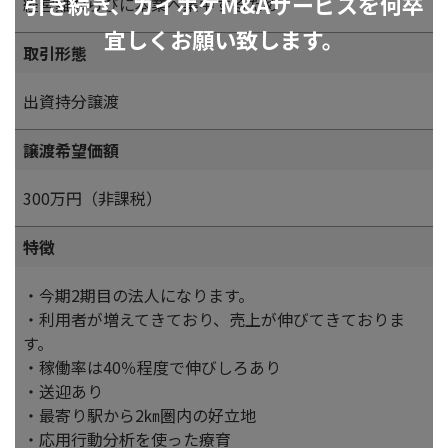
引き続き、カイポケM&Aサービスを何卒
経営難ならびに本業へ集中するため
宜しくお願い致します。
取引形態
出資持分譲渡
譲渡希望価額
300万円（非課税）
特徴
・今期2期目の法人になります。
・利用者が増えてきており、売上が伸びてきておりま
す。
・稼働率は40％程度で伸びしろあり
・送迎あり
・最寄り駅から2㎞圏内の好立地
・応用行動分析を使った療育