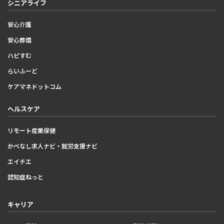
シニアライフ
安心介護
安心葬儀
ハピすむ
らいふーど
ケアマネドットコム
ヘルスケア
リモート産業保健
かべなし求人ナビ・就労支援ナビ
エイチエ
認知症ねっと
キャリア