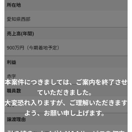
所在地
愛知県西部
売上高(年間)
900万円（今期着地予定）
利益
赤字
本案件につきましては、ご案内を終了させ
職員数
ていただきました。
大変恐れ入りますが、ご理解いただきます
5人
よう、お願い申し上げます。
譲渡理由