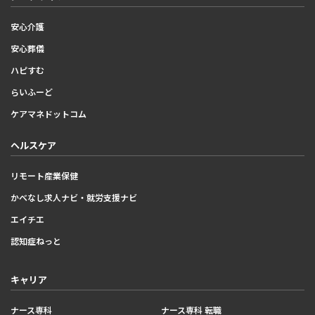
安心介護
安心葬儀
ハピすむ
らいふーど
ケアマネドットコム
ヘルスケア
リモート産業保健
かべなし求人ナビ・就労支援ナビ
エイチエ
認知症ねっと
キャリア
ナース専科
ナース専科 転職