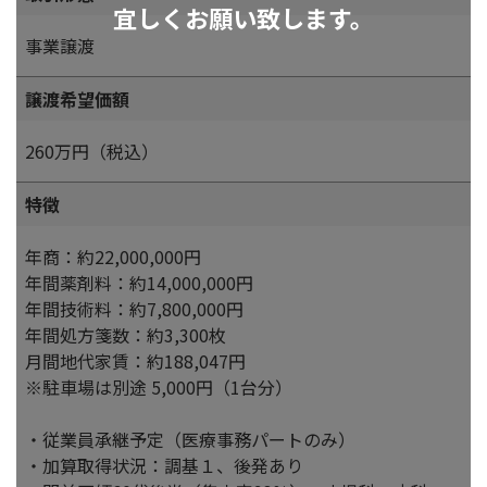
宜しくお願い致します。
事業譲渡
譲渡希望価額
260万円（税込）
特徴
年商：約22,000,000円
年間薬剤料：約14,000,000円
年間技術料：約7,800,000円
年間処方箋数：約3,300枚
月間地代家賃：約188,047円
※駐車場は別途 5,000円（1台分）
・従業員承継予定（医療事務パートのみ）
・加算取得状況：調基１、後発あり