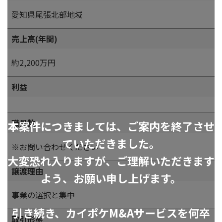
愛知県尾張北部地域
売上高(年間)
約2,200万円
利益
職員数
本案件につきましては、ご案内を終了させ
ていただきました。
※お問い合わせください
大変恐れ入りますが、ご理解いただきます
譲渡理由
よう、お願い申し上げます。
事業の選択と集中
引き続き、カイポケM&Aサービスを何卒
取引形態