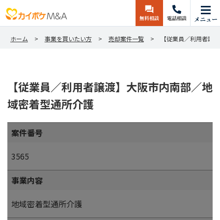
無料相談
電話相談
メニュー
ホーム
事業を買いたい方
売却案件一覧
【従業員／利用者譲渡
【従業員／利用者譲渡】大阪市内南部／地
域密着型通所介護
案件番号
3565
事業内容
地域密着型通所介護