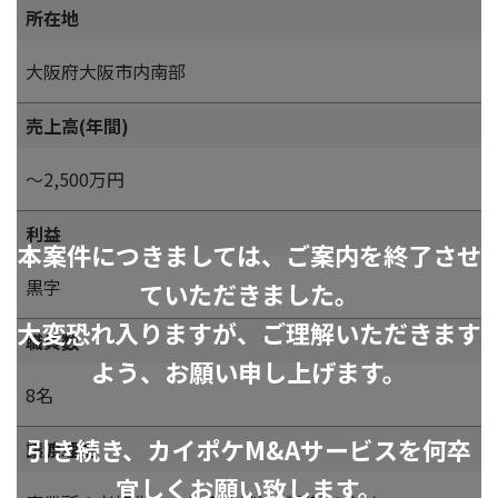
所在地
大阪府大阪市内南部
売上高(年間)
～2,500万円
利益
本案件につきましては、ご案内を終了させ
黒字
ていただきました。
大変恐れ入りますが、ご理解いただきます
職員数
よう、お願い申し上げます。
8名
引き続き、カイポケM&Aサービスを何卒
譲渡理由
宜しくお願い致します。