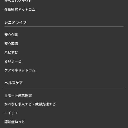
かべなしクラウド
介護経営ドットコム
シニアライフ
安心介護
安心葬儀
ハピすむ
らいふーど
ケアマネドットコム
ヘルスケア
リモート産業保健
かべなし求人ナビ・就労支援ナビ
エイチエ
認知症ねっと