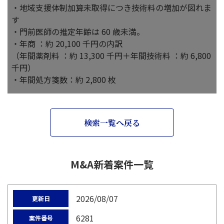
・地域支援体制加算未取得につき技術料の増加が図れま
す
・門前医師の推定年齢は 60 歳未満。
・年商 ：約 20,100 千円の内訳
（年間薬剤料 ：約 13,300 千円＋年間技術料 ：約 6,800
千円）
・年間処方箋数：約 2,800 枚
検索一覧へ戻る
M&A新着案件一覧
2026/08/07
更新日
6281
案件番号