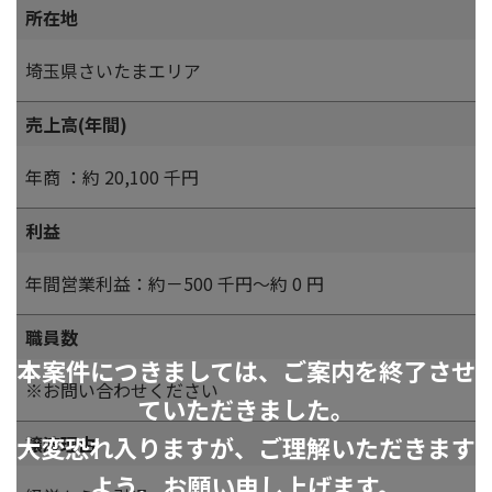
所在地
埼玉県さいたまエリア
売上高(年間)
年商 ：約 20,100 千円
利益
年間営業利益：約－500 千円～約 0 円
職員数
本案件につきましては、ご案内を終了させ
※お問い合わせください
ていただきました。
大変恐れ入りますが、ご理解いただきます
譲渡理由
よう、お願い申し上げます。