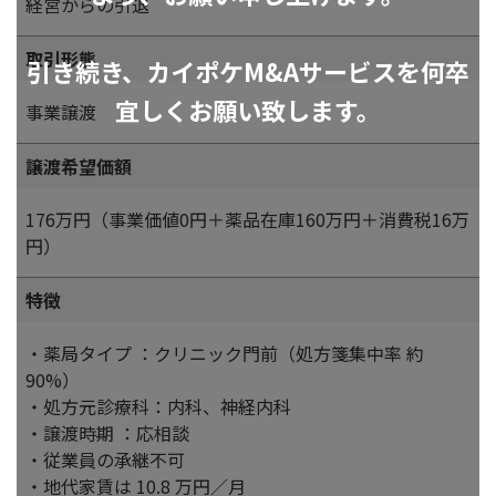
経営からの引退
取引形態
引き続き、カイポケM&Aサービスを何卒
宜しくお願い致します。
事業譲渡
譲渡希望価額
176万円（事業価値0円＋薬品在庫160万円＋消費税16万
円）
特徴
・薬局タイプ ：クリニック門前（処方箋集中率 約
90%）
・処方元診療科：内科、神経内科
・譲渡時期 ：応相談
・従業員の承継不可
・地代家賃は 10.8 万円／月