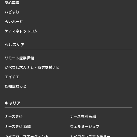
安心葬儀
ハピすむ
らいふーど
ケアマネドットコム
ヘルスケア
リモート産業保健
かべなし求人ナビ・就労支援ナビ
エイチエ
認知症ねっと
キャリア
ナース専科
ナース専科 転職
ナース専科 就職
ウェルミージョブ
カイゴジョブエージェント
カイゴジョブアカデミー