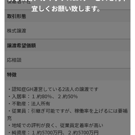
後継者不在
宜しくお願い致します。
取引形態
株式譲渡
譲渡希望価額
応相談
特徴
・認知症GH運営している2法人の譲渡です
・入居率：１.約80％、２.約50％
・不動産：法人所有
・従業員：引継ぎ可能ですが、稼働率を上げるには要補
充
・地域での評判が良く、従業員定着率が高い
・純資産：１.約5700万円、２.約5700万円