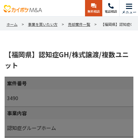
無料相談
電話相談
メニュー
ホーム
事業を買いたい方
売却案件一覧
【福岡県】認知症GH
【福岡県】認知症GH/株式譲渡/複数ユニ
ット
案件番号
3490
事業内容
認知症グループホーム