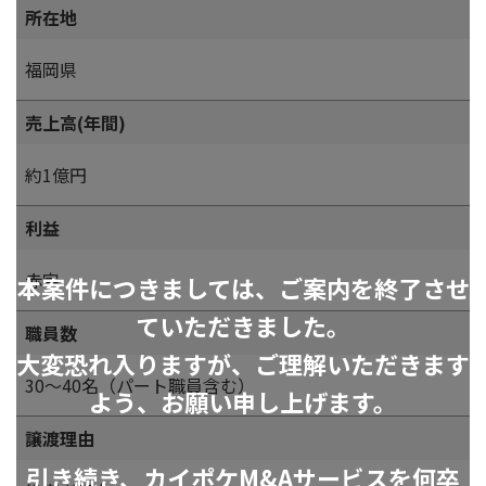
所在地
福岡県
売上高(年間)
約1億円
利益
赤字
本案件につきましては、ご案内を終了させ
ていただきました。
職員数
大変恐れ入りますが、ご理解いただきます
30～40名（パート職員含む）
よう、お願い申し上げます。
譲渡理由
引き続き、カイポケM&Aサービスを何卒