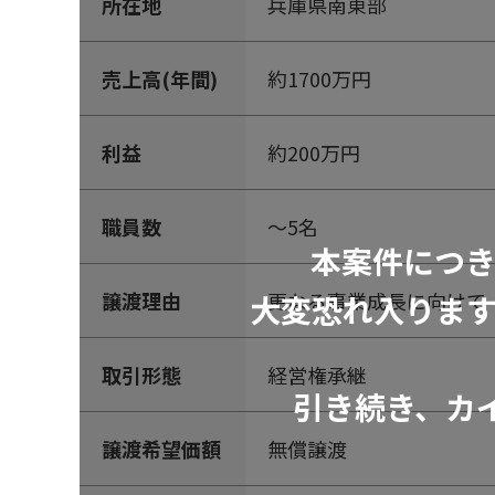
所在地
兵庫県南東部
売上高(年間)
約1700万円
利益
約200万円
職員数
～5名
本案件につ
譲渡理由
更なる事業成長に向けて
大変恐れ入りま
取引形態
経営権承継
引き続き、カ
譲渡希望価額
無償譲渡