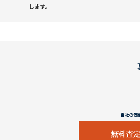
します。
自社の価
無料査