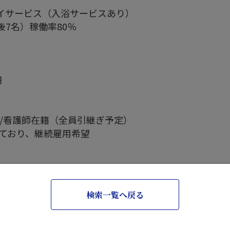
イサービス（入浴サービスあり）
後7名）稼働率80％
円
士/看護師在籍（全員引継ぎ予定）
しており、継続雇用希望
検索一覧へ戻る