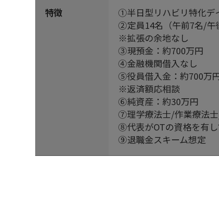
特徴
①半日型リハビリ特化デ
②定員14名（午前7名/午
※拡張の余地なし
③現預金：約700万円
④金融機関借入なし
⑤役員借入金：約700万
※返済額応相談
⑥純資産：約30万円
⑦理学療法士/作業療法
⑧代表がOTの資格を有
⑨退職金スキーム想定