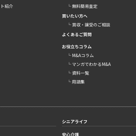
ント紹介
└ 無料簡易査定
買いたい方へ
└ 買収・譲受のご相談
よくあるご質問
お役立ちコラム
└ M&Aコラム
└ マンガでわかるM&A
└ 資料一覧
└ 用語集
シニアライフ
安心介護