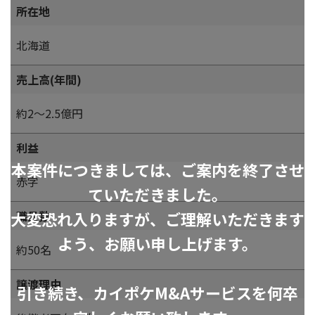
所在地
北海道
売上高(年間)
約2～2.5億円
利益
本案件につきましては、ご案内を終了させ
赤字
ていただきました。
大変恐れ入りますが、ご理解いただきます
職員数
よう、お願い申し上げます。
約50名
譲渡理由
引き続き、カイポケM&Aサービスを何卒