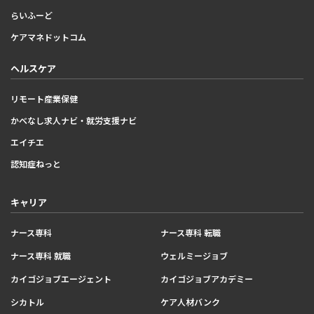
らいふーど
ケアマネドットコム
ヘルスケア
リモート産業保健
かべなし求人ナビ・就労支援ナビ
エイチエ
認知症ねっと
キャリア
ナース専科
ナース専科 転職
ナース専科 就職
ウェルミージョブ
カイゴジョブエージェント
カイゴジョブアカデミー
シカトル
ケア人材バンク