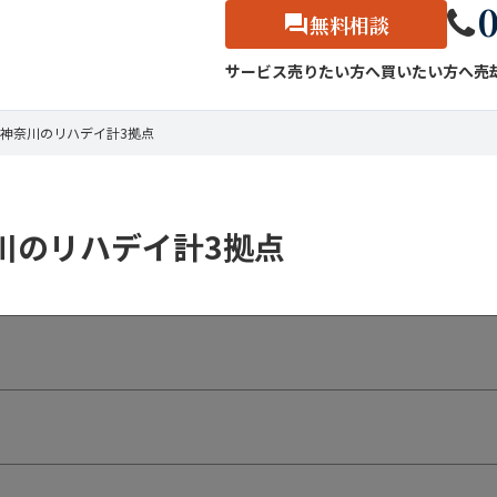
0
無料相談
サービス
売りたい方へ
買いたい方へ
売
神奈川のリハデイ計3拠点
川のリハデイ計3拠点