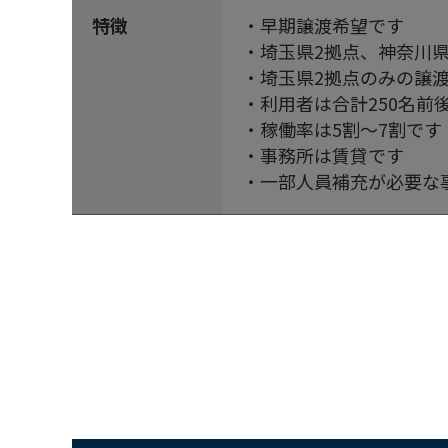
特徴
・早期譲渡希望です
・埼玉県2拠点、神奈川県
・埼玉県2拠点のみの譲渡
・利用者は合計250名前
・稼働率は5割～7割です
・事務所は賃貸です
・一部人員補充が必要な