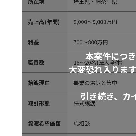
所在地
埼玉県・神奈川県
売上高(年間)
8,000～9,000万円
利益
700～800万円
本案件につ
職員数
15～20名(法人全体）
大変恐れ入りま
譲渡理由
事業の選択と集中
引き続き、カ
取引形態
株式譲渡
譲渡希望価額
応相談