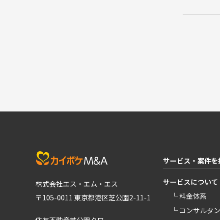
サービス・案件を
サービスについて
株式会社エス・エム・エス
└ 料金体系
〒105-0011 東京都港区芝公園2-11-1
└ コンサルタ
住友不動産芝公園タワー