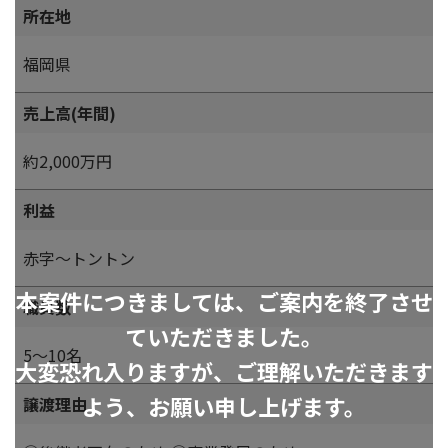
所在地
福岡県
売上高(年間)
約2,000万円
利益
赤字～トントン
本案件につきましては、ご案内を終了させ
職員数
ていただきました。
5～10名
大変恐れ入りますが、ご理解いただきます
よう、お願い申し上げます。
譲渡理由