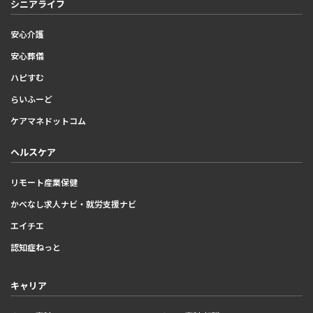
シニアライフ
安心介護
安心葬儀
ハピすむ
らいふーど
ケアマネドットコム
ヘルスケア
リモート産業保健
かべなし求人ナビ・就労支援ナビ
エイチエ
認知症ねっと
キャリア