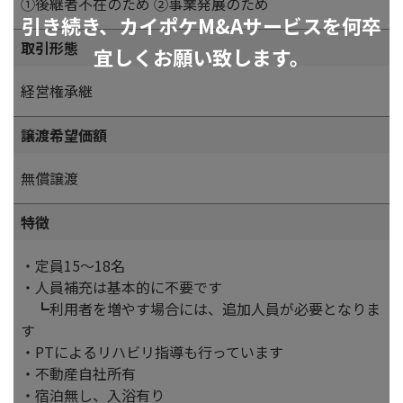
①後継者不在のため ②事業発展のため
引き続き、カイポケM&Aサービスを何卒
取引形態
宜しくお願い致します。
経営権承継
譲渡希望価額
無償譲渡
特徴
・定員15～18名
・人員補充は基本的に不要です
┗利用者を増やす場合には、追加人員が必要となりま
す
・PTによるリハビリ指導も行っています
・不動産自社所有
・宿泊無し、入浴有り