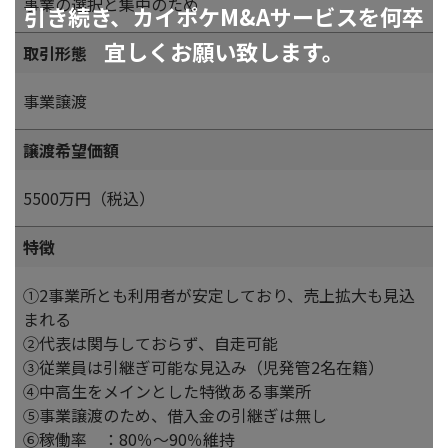
事業の選択と集中のため
引き続き、カイポケM&Aサービスを何卒
宜しくお願い致します。
取引形態
事業譲渡
譲渡希望価額
5500万円（税込）
特徴
①2事業所とも利用者が安定しており、売上拡大も見込
まれる
②代表は関与しておらず、自走可能
③従業員は引継ぎ可能な見込み（児発管2名在籍）
④中高生をメインとした特徴ある事業所
⑤事業譲渡のため、借入金の引継ぎは無し
⑥稼働率 ：80％～90％維持