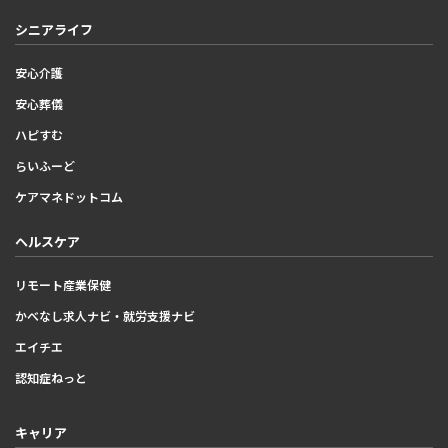
シニアライフ
安心介護
安心葬儀
ハピすむ
らいふーど
ケアマネドットコム
ヘルスケア
リモート産業保健
かべなし求人ナビ・就労支援ナビ
エイチエ
認知症ねっと
キャリア