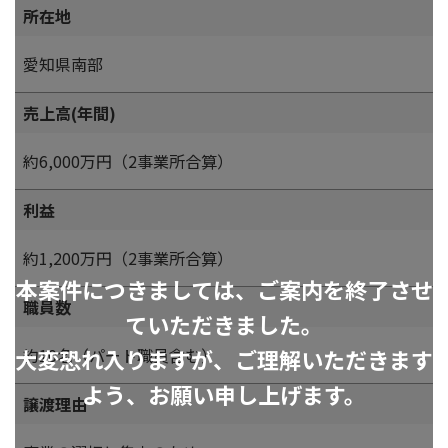
所在地
愛知県南部
売上高(年間)
約6,000万円（2事業所合算）
利益
約1,200万円（2事業所合算）
本案件につきましては、ご案内を終了させ
職員数
ていただきました。
大変恐れ入りますが、ご理解いただきます
約10名（パート職員含む）
よう、お願い申し上げます。
譲渡理由