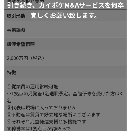
事業の選択と集中
引き続き、カイポケM&Aサービスを何卒
宜しくお願い致します。
取引形態
事業譲渡
譲渡希望価額
2,000万円（税込）
特徴
①従業員の雇用継続可能
※1拠点の児発管1名退職予定。基礎研修を受けた方は3
名
②代表は現場に入っておりません
③不動産は賃貸で好立地な場所にございます
④それぞれ児童発達支援と多機能です
⑤稼働率は1拠点目が約65％で