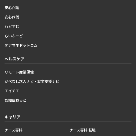
安心介護
安心葬儀
ハピすむ
らいふーど
ケアマネドットコム
ヘルスケア
リモート産業保健
かべなし求人ナビ・就労支援ナビ
エイチエ
認知症ねっと
キャリア
ナース専科
ナース専科 転職