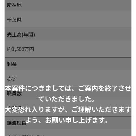
所在地
千葉県
売上高(年間)
約3,500万円
利益
赤字
本案件につきましては、ご案内を終了させ
職員数
ていただきました。
大変恐れ入りますが、ご理解いただきます
約20名
よう、お願い申し上げます。
譲渡理由