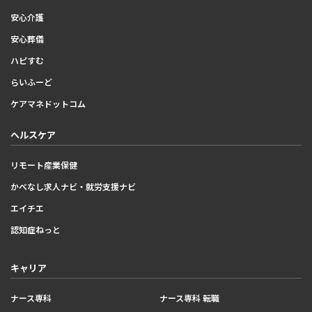
安心介護
安心葬儀
ハピすむ
らいふーど
ケアマネドットコム
ヘルスケア
リモート産業保健
かべなし求人ナビ・就労支援ナビ
エイチエ
認知症ねっと
キャリア
ナース専科
ナース専科 転職