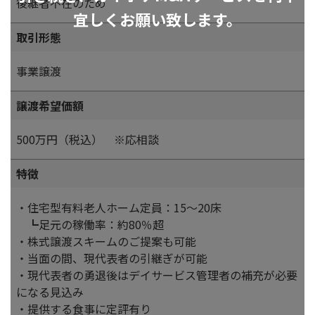
後継者不在のため
宜しくお願い致します。
取引形態
事業譲渡
譲渡希望価額
500万円（税込） ※応相談
特徴
・住宅型有料老人ホーム定員：15～20床
┗足元の稼働率：約80％超
・株式譲渡スキームのご提案も可能
・当面の間、現代表者の引継ぎが可能
・現代表者の勇退後はデイサービス管理者の補充が必要
になる見込み
・提供する食事に定評有り