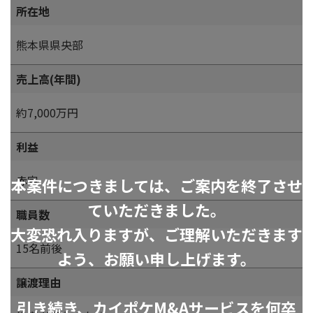
所在地
熊本県県央部
売上高(年間)
約7,000万円
利益
赤字
本案件につきましては、ご案内を終了させ
ていただきました。
職員数
大変恐れ入りますが、ご理解いただきます
15名前後
よう、お願い申し上げます。
譲渡理由
引き続き、カイポケM&Aサービスを何卒