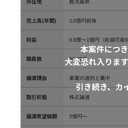
所在地
鹿児島県
売上高(年間)
2.0億円前後
利益
0.8億～1億円（削減可
本案件につ
職員数
30-40名
大変恐れ入りま
譲渡理由
事業の選択と集中
引き続き、カ
取引形態
株式譲渡
譲渡希望価額
5億円～