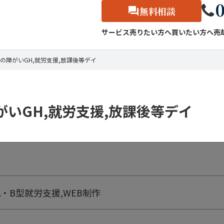
0
無料相談
サービス
売りたい方へ
買いたい方へ
売
の障がいGH,就労支援,放課後等デイ
いGH,就労支援,放課後等デイ
A・B型就労支援,WEB制作