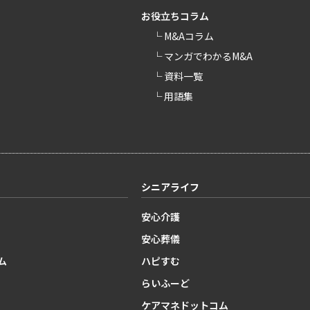
お役立ちコラム
└ M&Aコラム
└ マンガでわかるM&A
└ 資料一覧
└ 用語集
シニアライフ
安心介護
安心葬儀
ム
ハピすむ
らいふーど
ケアマネドットコム