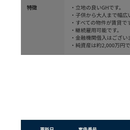
特徴
・立地の良いGHです。
・子供から大人まで幅広
・すべての物件が賃貸で
・継続雇用可能です。
・金融機関借入はござい
・純資産は約2,000万円
更新日
案件番号