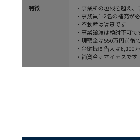
特徴
・事業所の垣根を超え、
・事務員1-2名の補充が
・不動産は賃貸です
・事業譲渡は検討不可で
・現預金は550万円前後
・金融機関借入は6,000
・純資産はマイナスです