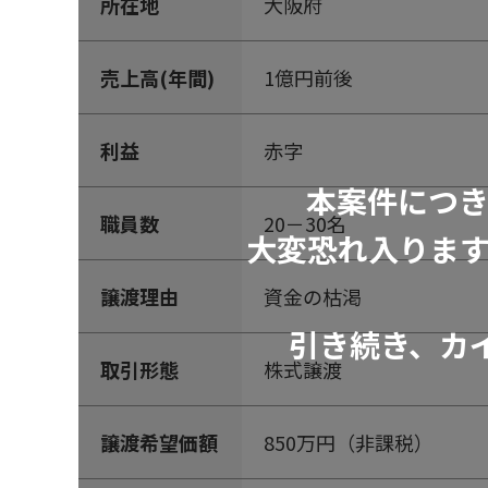
所在地
大阪府
売上高(年間)
1億円前後
利益
赤字
本案件につ
職員数
20－30名
大変恐れ入りま
譲渡理由
資金の枯渇
引き続き、カ
取引形態
株式譲渡
譲渡希望価額
850万円（非課税）