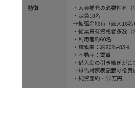
特徴
・人員補充の必要性有（
・定員10名
→拡張余地有（最大18名
・従業員有資格者多数（
・利用者約60名
・稼働率：約80％-85％
・不動産：賃貸
・借入金の引き継ぎがござ
└貸借対照表記載の役員
・純資産約‐50万円