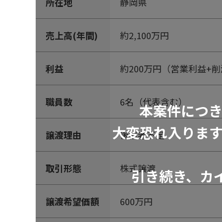
所在地
静岡県
売上高(年間)
約2,100万円
利益
約200万円（営業利益+
職員数
6名（代表含む）
本案件につ
大変恐れ入りま
譲渡理由
後継者不足
取引形態
株式譲渡
引き続き、カ
譲渡希望価額
600万円