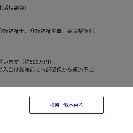
生活相談員）
）
介護福祉士、介護福祉主事、柔道整復師）
います（約500万円）
借入金は譲渡前に内部留保から返済予定
検索一覧へ戻る