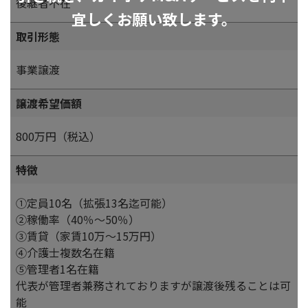
後継者不在
宜しくお願い致します。
取引形態
事業譲渡
譲渡希望価額
800万円（税込）
特徴
①定員10名（拡張13名迄可能）
②稼働率（40％～50％）
③賃貸（家賃10万～15万円）
④介護士複数名在籍
⑤管理者1名在籍
代表が管理者兼務されておりますが譲渡後残ることは可
能