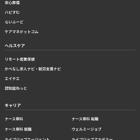
安心葬儀
ハピすむ
らいふーど
ケアマネドットコム
ヘルスケア
リモート産業保健
かべなし求人ナビ・就労支援ナビ
エイチエ
認知症ねっと
キャリア
ナース専科
ナース専科 転職
ナース専科 就職
ウェルミージョブ
カイゴジョブエージェント
カイゴジョブアカデミー