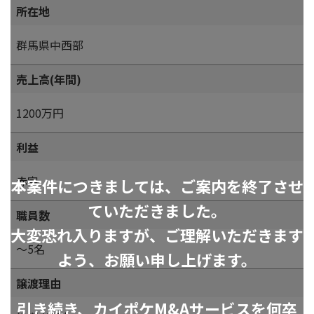
所在地
群馬県中西部
売上高(年間)
1200万円
利益
赤字
本案件につきましては、ご案内を終了させ
ていただきました。
職員数
大変恐れ入りますが、ご理解いただきます
～5名
よう、お願い申し上げます。
譲渡理由
引き続き、カイポケM&Aサービスを何卒