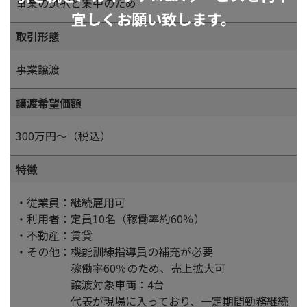
事業の選択と集中のため
宜しくお願い致します。
取引形態
事業譲渡
譲渡希望価額
300万円～（税込）
特徴
・従業員：継続雇用可
・利用者：定員10名（稼働率約60％）
・不動産：賃貸
・その他：機能訓練指導員の補充が必要
稼働率60％のため、売上拡大可
譲渡対象車両：4台
代表が現場に入っており、一定期間勤務継続