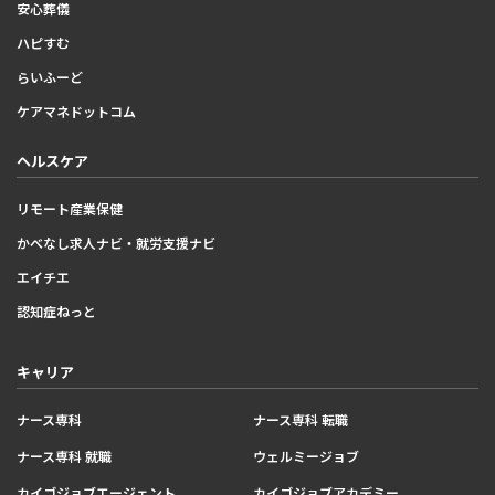
安心葬儀
ハピすむ
らいふーど
ケアマネドットコム
ヘルスケア
リモート産業保健
かべなし求人ナビ・就労支援ナビ
エイチエ
認知症ねっと
キャリア
ナース専科
ナース専科 転職
ナース専科 就職
ウェルミージョブ
カイゴジョブエージェント
カイゴジョブアカデミー