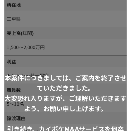
所在地
三重県
売上高(年間)
1,500～2,000万円
利益
トントン～若干黒字
本案件につきましては、ご案内を終了させ
ていただきました。
職員数
大変恐れ入りますが、ご理解いただきます
5～10名
よう、お願い申し上げます。
譲渡理由
引き続き、カイポケM&Aサービスを何卒