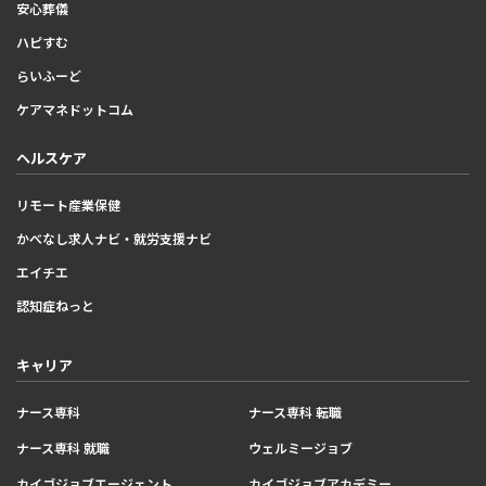
安心葬儀
ハピすむ
らいふーど
ケアマネドットコム
ヘルスケア
リモート産業保健
かべなし求人ナビ・就労支援ナビ
エイチエ
認知症ねっと
キャリア
ナース専科
ナース専科 転職
ナース専科 就職
ウェルミージョブ
カイゴジョブエージェント
カイゴジョブアカデミー