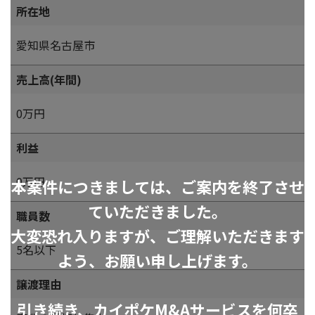
所在地
愛知県名古屋市
売上高(年間)
0万円
利益
0万円
本案件につきましては、ご案内を終了させ
ていただきました。
職員数
大変恐れ入りますが、ご理解いただきます
5名以下
よう、お願い申し上げます。
譲渡理由
引き続き、カイポケM&Aサービスを何卒