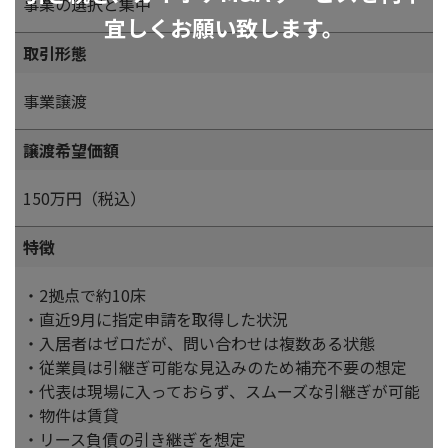
事業の選択と集中
宜しくお願い致します。
取引形態
事業譲渡
譲渡希望価額
150万円（税込）
特徴
・2拠点で約10床
・直近9月に指定申請を取得した状況
・入居者はゼロだが、問い合わせは複数ある状態
・従業員は引継ぎ可能な見込みのため補充不要の想定
・代表は現場に入っておらず、スムーズな引継ぎが可能
・物件は賃貸
・リース負債の引き継ぎを想定