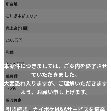
所在地
石川県中部エリア
売上高(年間)
1500万円
利益
▲470万円
本案件につきましては、ご案内を終了させ
ていただきました。
職員数
大変恐れ入りますが、ご理解いただきます
～5名
よう、お願い申し上げます。
譲渡理由
引き続き、カイポケM&Aサービスを何卒