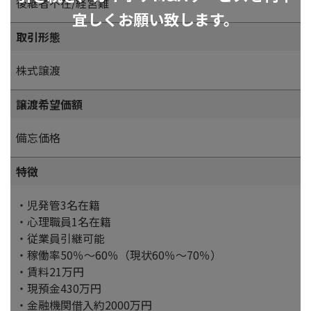
後継者不在/経営難
宜しくお願い致します。
取引形態
株式譲渡
譲渡希望価額
備忘価格
特徴
・児発管3名在籍
・心理職員1名在籍
・従業員引継可能
・稼働率50％～60％（現状60％～70％）
・賃料21万円
・現預金430万円
・金融機関借入約2000万円