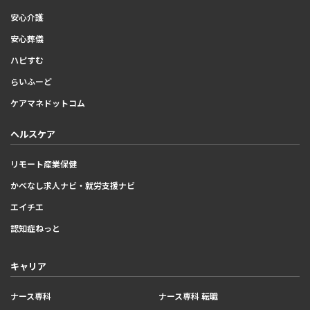
安心介護
安心葬儀
ハピすむ
らいふーど
ケアマネドットコム
ヘルスケア
リモート産業保健
かべなし求人ナビ・就労支援ナビ
エイチエ
認知症ねっと
キャリア
ナース専科
ナース専科 転職