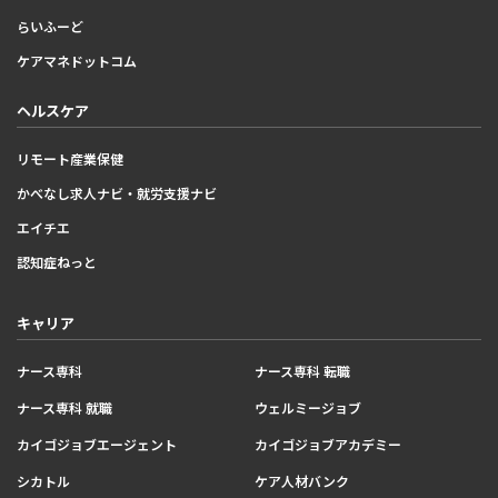
らいふーど
ケアマネドットコム
ヘルスケア
リモート産業保健
かべなし求人ナビ・就労支援ナビ
エイチエ
認知症ねっと
キャリア
ナース専科
ナース専科 転職
ナース専科 就職
ウェルミージョブ
カイゴジョブエージェント
カイゴジョブアカデミー
シカトル
ケア人材バンク