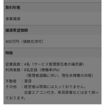
取引形態
事業譲渡
譲渡希望価額
400万円（価格交渉可）
特徴
従業員数：4名（サービス管理責任者の補充要）
利用者数：8名定員（稼働率0%）
（管理者退職に伴い、現在未稼働の状態）
不動産 ：賃貸
その他 ：経営者は現場には入っておりません。
全室エアコン付き、家具架電などは全て揃っ
ております。