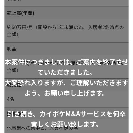
売上高(年間)
約60万円/月（開設から1年未満の為、入居者2名時点の
金額）
利益
本案件につきましては、ご案内を終了させ
約-20万円/月（開設から1年未満の為、入居者2名時点の
金額）
ていただきました。
大変恐れ入りますが、ご理解いただきます
職員数
よう、お願い申し上げます。
4名
引き続き、カイポケM&Aサービスを何卒
譲渡理由
宜しくお願い致します。
他事業への集中と、人員不足の為