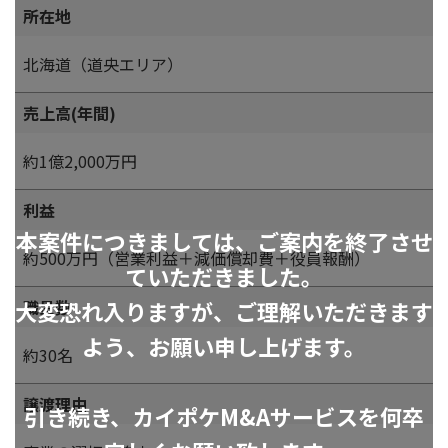
所在地
北海道（道央エリア）
売上高(年間)
約1億2,000万円
利益
本案件につきましては、ご案内を終了させ
約500万円（営業利益＋減価償却費＋役員報酬）
ていただきました。
大変恐れ入りますが、ご理解いただきます
職員数
よう、お願い申し上げます。
約30名
譲渡理由
引き続き、カイポケM&Aサービスを何卒