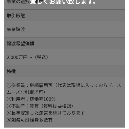
宜しくお願い致します。
事業の選択と集中
取引形態
事業譲渡
譲渡希望価額
2,000万円～（税込）
特徴
①従業員：継続雇用可（代表は現場に入っておらず、ス
ムーズな引継ぎ可）
②利用者：稼働率100％
③不動産：賃貸（賃料は要相談）
④長年安定した運営を続けております
⑤削減可能経費多数有