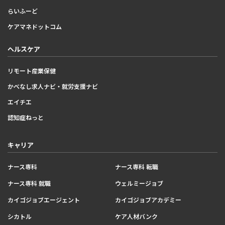
らいふーど
ケアマネドットコム
ヘルスケア
リモート産業保健
かべなし求人ナビ・就労支援ナビ
エイチエ
認知症ねっと
キャリア
ナース専科
ナース専科 転職
ナース専科 就職
ウェルミージョブ
カイゴジョブエージェント
カイゴジョブアカデミー
シカトル
ケア人材バンク