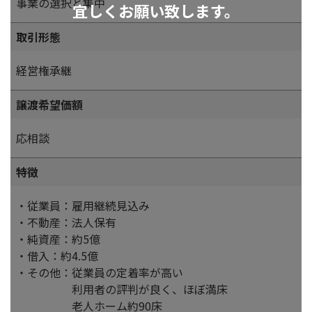
事業の選択と集中
宜しくお願い致します。
取引形態
経営権承継
譲渡希望価額
応相談
特徴
・従業員：雇用継続見込み
・不動産：法人保有
・純資産：約5億
・借入：約4.5億
・その他：従業員の定着率が高い
利用者の評判が良く、ほぼ満床
老人ホーム約90床