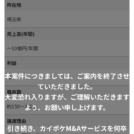
所在地
埼玉県
売上高(年間)
～10億円/年間
利益
本案件につきましては、ご案内を終了させ
黒字
ていただきました。
職員数
大変恐れ入りますが、ご理解いただきます
よう、お願い申し上げます。
約150～200名
譲渡理由
引き続き、カイポケM&Aサービスを何卒