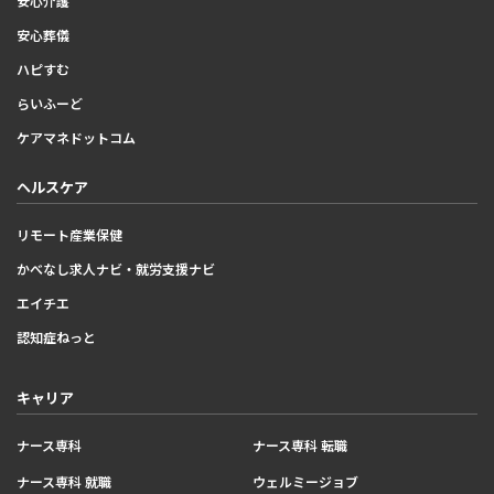
安心介護
安心葬儀
ハピすむ
らいふーど
ケアマネドットコム
ヘルスケア
リモート産業保健
かべなし求人ナビ・就労支援ナビ
エイチエ
認知症ねっと
キャリア
ナース専科
ナース専科 転職
ナース専科 就職
ウェルミージョブ