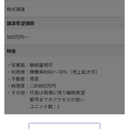
株式譲渡
譲渡希望価額
500万円～
特徴
・従業員：継続雇用可
・利用者：稼働率約60～70％（売上拡大可）
・不動産：賃貸
・純資産：△約800万円
・その他：代表は現場に残り継続希望
都市までのアクセスが良い
ユニット数：1