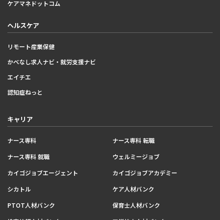
ケアマネドットコム
ヘルスケア
リモート産業保健
かべなし求人ナビ・就労支援ナビ
エイチエ
認知症ねっと
キャリア
ナース専科
ナース専科 転職
ナース専科 就職
ウェルミージョブ
カイゴジョブエージェント
カイゴジョブアカデミー
シカトル
ケア人材バンク
PTOT人材バンク
保育士人材バンク