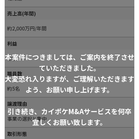
売上高(年間)
約2,000万円/年間
利益
本案件につきましては、ご案内を終了させ
赤字
ていただきました。
職員数
大変恐れ入りますが、ご理解いただきます
よう、お願い申し上げます。
約5名
譲渡理由
引き続き、カイポケM&Aサービスを何卒
事業の選択と集中
宜しくお願い致します。
取引形態