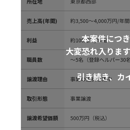
所在地
東京都西部
売上高(年間)
約3,500～4,000万円/年間
本案件につ
利益
約100万円/年間
大変恐れ入りま
職員数
～5名（登録ヘルパー30
引き続き、カ
譲渡理由
事業の選択と集中
取引形態
事業譲渡
譲渡希望価額
500万円（税込）