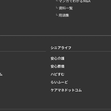
└ マンガでわかるM&A
└ 資料一覧
└ 用語集
シニアライフ
安心介護
安心葬儀
ム
ハピすむ
らいふーど
ケアマネドットコム