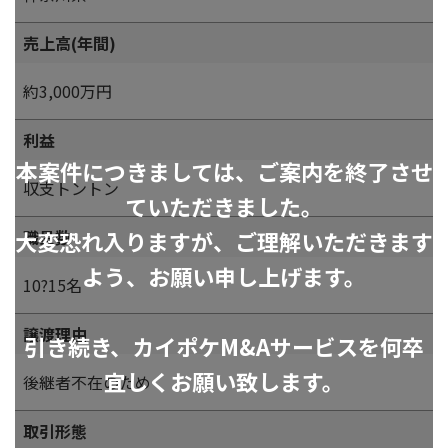
売上高(年間)
約3,000万円
利益
本案件につきましては、ご案内を終了させ
収支トントン
ていただきました。
大変恐れ入りますが、ご理解いただきます
職員数
よう、お願い申し上げます。
10?15名
譲渡理由
引き続き、カイポケM&Aサービスを何卒
宜しくお願い致します。
後継者不在のため
取引形態