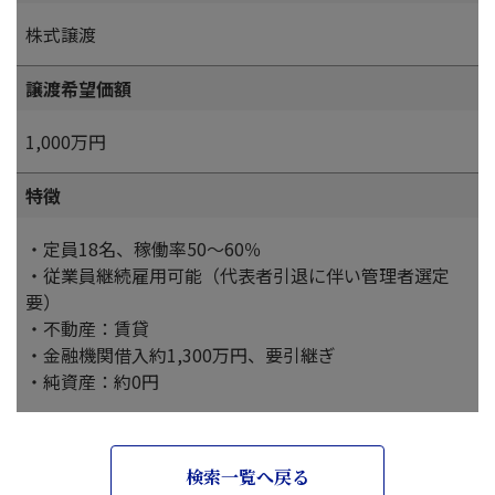
株式譲渡
譲渡希望価額
1,000万円
特徴
・定員18名、稼働率50～60％
・従業員継続雇用可能（代表者引退に伴い管理者選定
要）
・不動産：賃貸
・金融機関借入約1,300万円、要引継ぎ
・純資産：約0円
検索一覧へ戻る