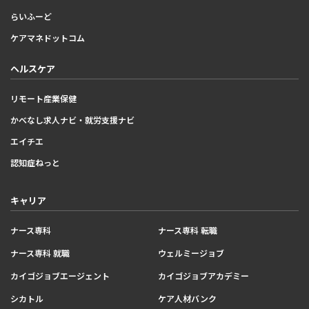
らいふーど
ケアマネドットコム
ヘルスケア
リモート産業保健
かべなし求人ナビ・就労支援ナビ
エイチエ
認知症ねっと
キャリア
ナース専科
ナース専科 転職
ナース専科 就職
ウェルミージョブ
カイゴジョブエージェント
カイゴジョブアカデミー
シカトル
ケア人材バンク