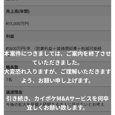
売上高(年間)
約5,000万円
利益
約600万円/年 （営業利益＋減価償却費＋削減可能経
本案件につきましては、ご案内を終了させ
費）
ていただきました。
職員数
大変恐れ入りますが、ご理解いただきます
よう、お願い申し上げます。
7名
譲渡理由
引き続き、カイポケM&Aサービスを何卒
今後の拡大を見据え経験ある法人に任せたいとお考え
宜しくお願い致します。