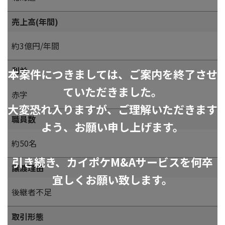
売上高(年間)
約3億円/年間
利益
本案件につきましては、ご案内を終了させ
ていただきました。
赤字
大変恐れ入りますが、ご理解いただきます
職員数
よう、お願い申し上げます。
約50名
引き続き、カイポケM&Aサービスを何卒
譲渡理由
宜しくお願い致します。
後継者不足
取引形態