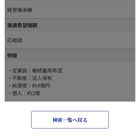
経営権承継
譲渡希望価額
応相談
特徴
・従業員：継続雇用希望
・不動産：法人保有
・純資産：約4億円
・借入：約2億
検索一覧へ戻る