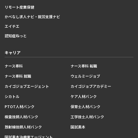
リモート産業保健
かべなし求人ナビ・就労支援ナビ
エイチエ
認知症ねっと
キャリア
ナース専科
ナース専科 転職
ナース専科 就職
ウェルミージョブ
カイゴジョブエージェント
カイゴジョブアカデミー
シカトル
ケア人材バンク
PTOT人材バンク
保育士人材バンク
検査技師人材バンク
工学技士人材バンク
放射線技師人材バンク
国試黒本
国試黒本治療家エージェント