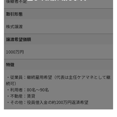
後継者不足
取引形態
株式譲渡
譲渡希望価額
1000万円
特徴
・従業員：継続雇用希望（代表は主任ケアマネとして継
続可）
・利用者：80名～90名
・不動産：賃貸
・その他：役員借入金の約200万円返済希望