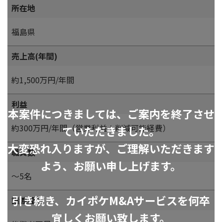
所在地
福島県
売上高(年間)
約1,500万円/年間
利益
本案件につきましては、ご案内を終了させ
約300万円/年間（営業利益＋削減可能経費）
ていただきました。
大変恐れ入りますが、ご理解いただきます
職員数
よう、お願い申し上げます。
～5名
引き続き、カイポケM&Aサービスを何卒
譲渡理由
宜しくお願い致します。