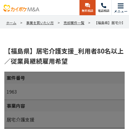
無料相談
電話相談
メニュー
ホーム
事業を買いたい方
売却案件一覧
【福島県】居宅介護支
【福島県】居宅介護支援_利用者80名以上
／従業員継続雇用希望
案件番号
1963
事業内容
居宅介護支援