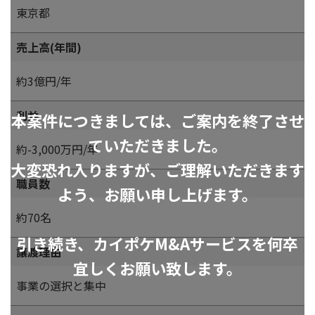
東京都
売上高(年間)
約3億円/年
利益
本案件につきましては、ご案内を終了させ
ていただきました。
約-3,000万円/年
大変恐れ入りますが、ご理解いただきます
職員数
よう、お願い申し上げます。
約70名
引き続き、カイポケM&Aサービスを何卒
譲渡理由
宜しくお願い致します。
事業の選択と集中