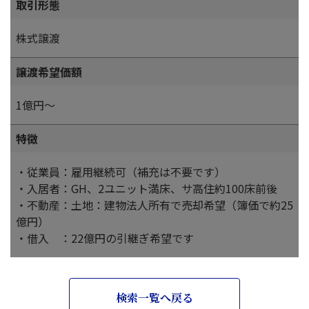
取引形態
株式譲渡
譲渡希望価額
1億円～
特徴
・従業員：雇用継続可（補充は不要です）
・入居者：GH、2ユニット満床、サ高住約100床前後
・不動産：土地：建物法人所有で売却希望（簿価で約25
億円）
・借入 ：22億円の引継ぎ希望です
検索一覧へ戻る