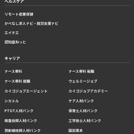
ヘルスケア
リモート産業保健
かべなし求人ナビ・就労支援ナビ
エイチエ
認知症ねっと
キャリア
ナース専科
ナース専科 転職
ナース専科 就職
ウェルミージョブ
カイゴジョブエージェント
カイゴジョブアカデミー
シカトル
ケア人材バンク
PTOT人材バンク
保育士人材バンク
検査技師人材バンク
工学技士人材バンク
放射線技師人材バンク
国試黒本