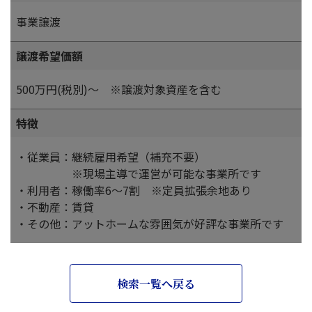
事業譲渡
譲渡希望価額
500万円(税別)～ ※譲渡対象資産を含む
特徴
・従業員：継続雇用希望（補充不要）
※現場主導で運営が可能な事業所です
・利用者：稼働率6～7割 ※定員拡張余地あり
・不動産：賃貸
・その他：アットホームな雰囲気が好評な事業所です
検索一覧へ戻る