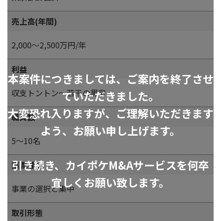
売上高(年間)
2,000～2,500万円/年
利益
本案件につきましては、ご案内を終了させ
収支トントン～若干の黒字
ていただきました。
大変恐れ入りますが、ご理解いただきます
職員数
よう、お願い申し上げます。
5～10名
引き続き、カイポケM&Aサービスを何卒
譲渡理由
宜しくお願い致します。
事業の選択と集中
取引形態