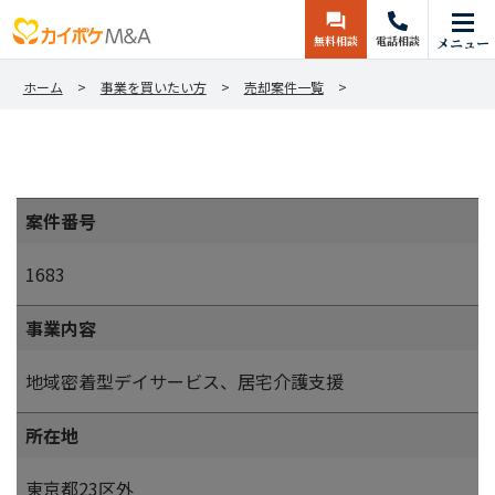
無料相談
電話相談
メニュー
ホーム
事業を買いたい方
売却案件一覧
案件番号
1683
事業内容
地域密着型デイサービス、居宅介護支援
所在地
東京都23区外