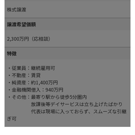
株式譲渡
譲渡希望価額
2,300万円（応相談）
特徴
・従業員：継続雇用可
・不動産：賃貸
・純資産：約1,400万円
・金融機関借入：940万円
・その他：最寄り駅から徒歩5分圏内
放課後等デイサービスは立ち上げたばかり
代表は現場に入っておらず、スムーズな引継
ぎ可