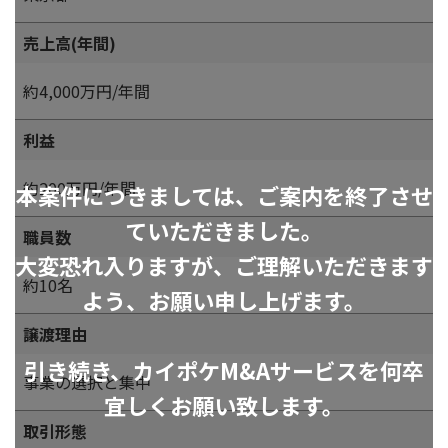
売上高(年間)
約4,000万円/年間
利益
約200万円/年間
本案件につきましては、ご案内を終了させ
ていただきました。
職員数
大変恐れ入りますが、ご理解いただきます
約10名
よう、お願い申し上げます。
譲渡理由
引き続き、カイポケM&Aサービスを何卒
事業の選択と集中
宜しくお願い致します。
取引形態