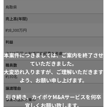
鳥取県
売上高(年間)
約8,300万円
利益
約700万円 ※削減可能経費を考慮
本案件につきましては、ご案内を終了させ
ていただきました。
職員数
大変恐れ入りますが、ご理解いただきます
約30名
よう、お願い申し上げます。
譲渡理由
引き続き、カイポケM&Aサービスを何卒
事業の選択と集中
宜しくお願い致します。