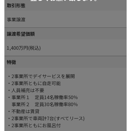
取引形態
事業譲渡
譲渡希望価額
1,400万円(税込)
特徴
・2事業所でデイサービスを展開
・2事業所ともに自走可能
・人員補充は不要
・事業所１ 定員14名稼働率50％
事業所２ 定員30名稼働率80％
・不動産は賃貸
・2事業所で車両計7台(すべてリース)
・2事業所ともにお風呂付