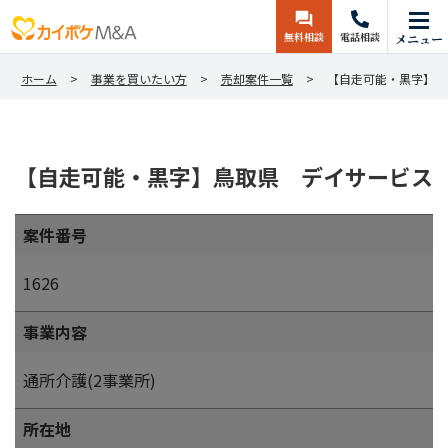
無料相談
電話相談
メニュー
ホーム
事業を買いたい方
売却案件一覧
【自走可能・黒字】鳥
【自走可能・黒字】鳥取県 デイサービス
案件番号
1626
事業内容
通所介護(2事業所)
所在地