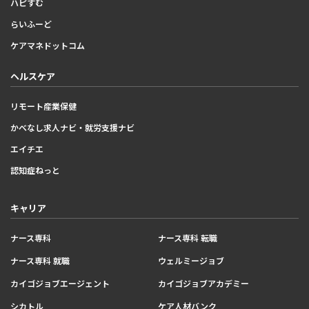
ハピすむ
らいふーど
ケアマネドットコム
ヘルスケア
リモート産業保健
かべなし求人ナビ・就労支援ナビ
エイチエ
認知症ねっと
キャリア
ナース専科
ナース専科 転職
ナース専科 就職
ウェルミージョブ
カイゴジョブエージェント
カイゴジョブアカデミー
シカトル
ケア人材バンク