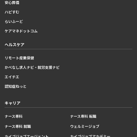
安心葬儀
ハピすむ
らいふーど
ケアマネドットコム
ヘルスケア
リモート産業保健
かべなし求人ナビ・就労支援ナビ
エイチエ
認知症ねっと
キャリア
ナース専科
ナース専科 転職
ナース専科 就職
ウェルミージョブ
カイゴジョブエージェント
カイゴジョブアカデミー