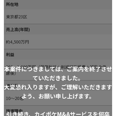
所在地
東京都23区
売上高(年間)
約4,500万円
利益
500～1,000万円（営業利益＋削減可能経費＋補助金考
本案件につきましては、ご案内を終了させ
慮後）
ていただきました。
大変恐れ入りますが、ご理解いただきます
職員数
よう、お願い申し上げます。
10～20名
譲渡理由
引き続き、カイポケM&Aサービスを何卒