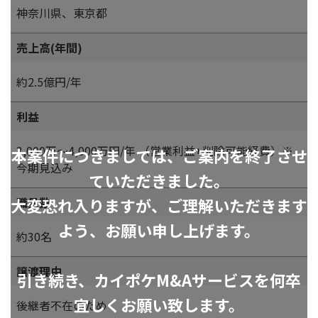
神奈川県、東京都
売上高(年間)
約2.5億円/年
利益
3,000万～4,000万円/年 （営業利益+削除可能経費）※
本案件につきましては、ご案内を終了させ
今期見込み
ていただきました。
大変恐れ入りますが、ご理解いただきます
職員数
よう、お願い申し上げます。
約30名
譲渡理由
引き続き、カイポケM&Aサービスを何卒
宜しくお願い致します。
後継者不在のため