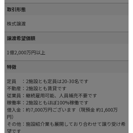
取引形態
株式譲渡
譲渡希望価額
1億2,000万円以上
特徴
定員 ：2施設とも定員は20-30名です
不動産：2施設とも賃貸です
従業員：継続雇用可能、人員補充不要です
稼働率：2施設ともほぼ100%稼働です
借入金：約7,000万円ございます（現預金 約1,600万
円）
その他：施設紹介業も展開しており合わせて譲り受け希
望です