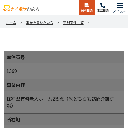
無料相談
電話相談
メニュー
ホーム
事業を買いたい方
売却案件一覧
案件番号
1569
事業内容
住宅型有料老人ホーム2拠点（※どちらも訪問介護併
設）
所在地