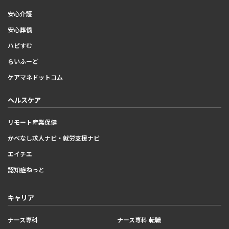
安心介護
安心葬儀
ハピすむ
らいふーど
ケアマネドットコム
ヘルスケア
リモート産業保健
かべなし求人ナビ・就労支援ナビ
エイチエ
認知症ねっと
キャリア
ナース専科
ナース専科 転職