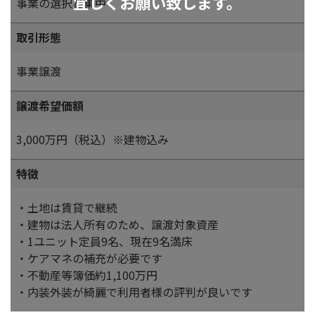
宜しくお願い致します。
事業の選択と集中
取引形態
事業譲渡
譲渡希望価額
3,000万円（税込）※建物込み
特徴
・土地は賃貸で継続
・建物は法人所有のため、譲渡対象資産
・1ユニット定員9名、現在9名満床
・ケアマネの補充が必要です
・不動産等簿価約1,100万円
・内装外装が綺麗で利用者様の評判が良いです