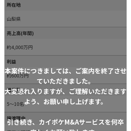
所在地
山梨県
売上高(年間)
約4,000万円
利益
本案件につきましては、ご案内を終了させ
約600万円
ていただきました。
大変恐れ入りますが、ご理解いただきます
職員数
よう、お願い申し上げます。
5～10名
譲渡理由
引き続き、カイポケM&Aサービスを何卒