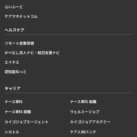
らいふーど
ケアマネドットコム
ヘルスケア
リモート産業保健
かべなし求人ナビ・就労支援ナビ
エイチエ
認知症ねっと
キャリア
ナース専科
ナース専科 転職
ナース専科 就職
ウェルミージョブ
カイゴジョブエージェント
カイゴジョブアカデミー
シカトル
ケア人材バンク