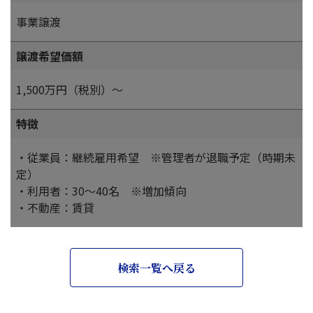
事業譲渡
譲渡希望価額
1,500万円（税別）～
特徴
・従業員：継続雇用希望 ※管理者が退職予定（時期未
定）
・利用者：30～40名 ※増加傾向
・不動産：賃貸
検索一覧へ戻る