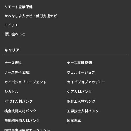
リモート産業保健
かべなし求人ナビ・就労支援ナビ
エイチエ
認知症ねっと
キャリア
ナース専科
ナース専科 転職
ナース専科 就職
ウェルミージョブ
カイゴジョブエージェント
カイゴジョブアカデミー
シカトル
ケア人材バンク
PTOT人材バンク
保育士人材バンク
検査技師人材バンク
工学技士人材バンク
放射線技師人材バンク
国試黒本
国試黒本治療家エージェント