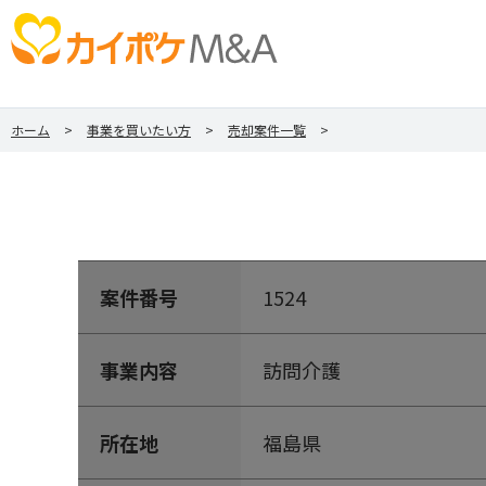
ホーム
事業を買いたい方
売却案件一覧
案件番号
1524
事業内容
訪問介護
所在地
福島県