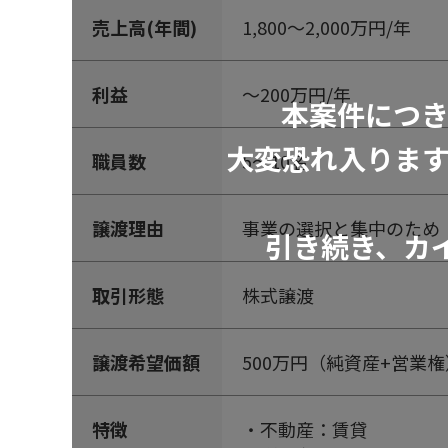
売上高(年間)
1,800～2,000万円/年
利益
～200万円/年
本案件につ
大変恐れ入りま
職員数
5～10名
譲渡理由
事業の選択と集中のため
引き続き、カ
取引形態
株式譲渡
譲渡希望価額
500万円（純資産+営業権
特徴
・不動産：賃貸