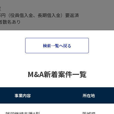
度
0万円（役員借入金、長期借入金）要返済
者数名あり
検索一覧へ戻る
M&A新着案件一覧
事業内容
所在地
就労継続支援A型
茨城県