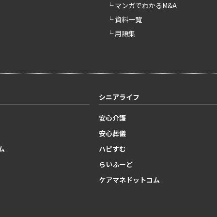
└ マンガでわかるM&A
└ 資料一覧
└ 用語集
シニアライフ
安心介護
安心葬儀
ム
ハピすむ
らいふーど
ケアマネドットコム