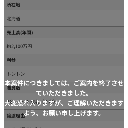
所在地
北海道
売上高(年間)
約2,100万円
利益
トントン
本案件につきましては、ご案内を終了させ
職員数
ていただきました。
大変恐れ入りますが、ご理解いただきます
4名+パート数名（不定）
よう、お願い申し上げます。
譲渡理由