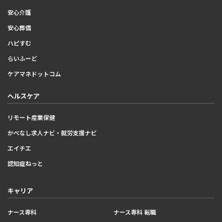
安心介護
安心葬儀
ハピすむ
らいふーど
ケアマネドットコム
ヘルスケア
リモート産業保健
かべなし求人ナビ・就労支援ナビ
エイチエ
認知症ねっと
キャリア
ナース専科
ナース専科 転職