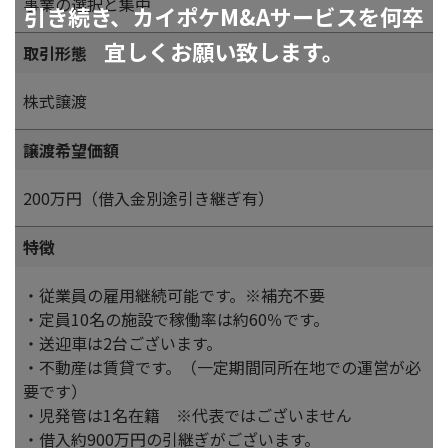
事業の選択と集中
引き続き、カイポケM&Aサービスを何卒
宜しくお願い致します。
取引形態
株式譲渡
譲渡希望価額
200万円（借入金別途引き継ぎ有）
特徴
・従業員の雇用継続可能です。※補充不要
・定員10名の施設で稼働率は約60％です。
・送迎車は2台ございます。
・不動産は賃貸です。（一定期間同所在地での運営が必
要です）
・児発管は1名在籍 ※代表ではございません
・借入約900万円の引継ぎがございます。