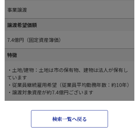
事業譲渡
譲渡希望価額
7.4億円（固定資産簿価）
特徴
・土地/建物：土地は市の保有物、建物は法人が保有し
ています
・従業員継続雇用希望（従業員平均勤務年数：約10年）
・譲渡対象資産が約7.4億円ございます
検索一覧へ戻る