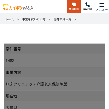
無料相談
電話相談
メニュー
ホーム
事業を買いたい方
売却案件一覧
案件番号
1488
事業内容
無床クリニック / 介護老人保健施設
所在地
広島県