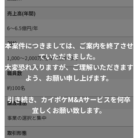
売上高(年間)
6～6.5億円/年
利益
本案件につきましては、ご案内を終了させ
ていただきました。
1,000～2,000万円/年（EDITDA）
大変恐れ入りますが、ご理解いただきます
職員数
よう、お願い申し上げます。
約100名
引き続き、カイポケM&Aサービスを何卒
譲渡理由
宜しくお願い致します。
事業の選択と集中
取引形態