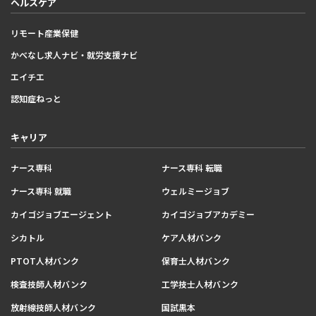
ヘルスケア
リモート産業保健
かべなし求人ナビ・就労支援ナビ
エイチエ
認知症ねっと
キャリア
ナース専科
ナース専科 転職
ナース専科 就職
ウェルミージョブ
カイゴジョブエージェント
カイゴジョブアカデミー
シカトル
ケア人材バンク
PTOT人材バンク
保育士人材バンク
検査技師人材バンク
工学技士人材バンク
放射線技師人材バンク
国試黒本