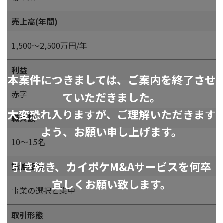
売上高(年間)
1,500～2,500万円/年
利益
本案件につきましては、ご案内を終了させ
赤字
ていただきました。
大変恐れ入りますが、ご理解いただきます
職員数
よう、お願い申し上げます。
10～15名
引き続き、カイポケM&Aサービスを何卒
譲渡理由
宜しくお願い致します。
事業の選択と集中
取引形態