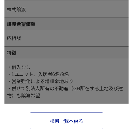
株式譲渡
譲渡希望価額
応相談
特徴
・借入なし
・1ユニット、入居者6名/9名
・営業強化による増収余地あり
・併せて別法人所有の不動産（GH所在する土地及び建
物）も譲渡希望
検索一覧へ戻る