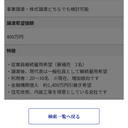
事業譲渡・株式譲渡どちらでも検討可能
譲渡希望価額
400万円
特徴
・従業員継続雇用希望（要補充 1名）
・譲渡後、現代表は一般社員として継続雇用希望
・利用者：20～30名 ※現在、増加傾向です
・金融機関借入 約1,400万円引継ぎ希望
・住宅改修、内装工事を得意としている会社です
検索一覧へ戻る