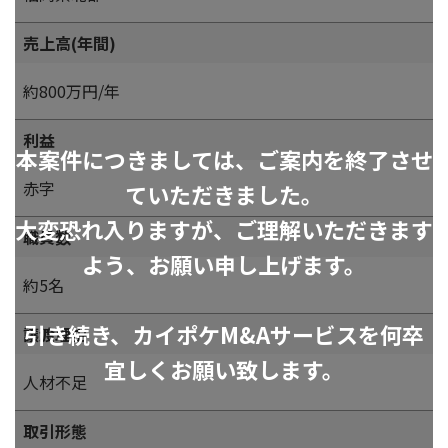
売上高(年間)
約800万円/年
利益
本案件につきましては、ご案内を終了させ
赤字
ていただきました。
大変恐れ入りますが、ご理解いただきます
職員数
よう、お願い申し上げます。
約5名
引き続き、カイポケM&Aサービスを何卒
譲渡理由
宜しくお願い致します。
人材不足
取引形態