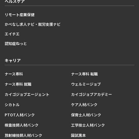
ヘルスケア
リモート産業保健
かべなし求人ナビ・就労支援ナビ
エイチエ
認知症ねっと
キャリア
ナース専科
ナース専科 転職
ナース専科 就職
ウェルミージョブ
カイゴジョブエージェント
カイゴジョブアカデミー
シカトル
ケア人材バンク
PTOT人材バンク
保育士人材バンク
検査技師人材バンク
工学技士人材バンク
放射線技師人材バンク
国試黒本