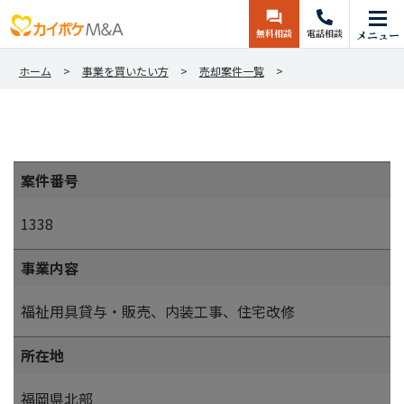
無料相談
電話相談
メニュー
ホーム
事業を買いたい方
売却案件一覧
案件番号
1338
事業内容
福祉用具貸与・販売、内装工事、住宅改修
所在地
福岡県北部