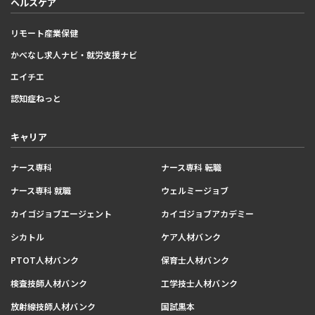
ヘルスケア
リモート産業保健
かべなし求人ナビ・就労支援ナビ
エイチエ
認知症ねっと
キャリア
ナース専科
ナース専科 転職
ナース専科 就職
ウェルミージョブ
カイゴジョブエージェント
カイゴジョブアカデミー
シカトル
ケア人材バンク
PTOT人材バンク
保育士人材バンク
検査技師人材バンク
工学技士人材バンク
放射線技師人材バンク
国試黒本