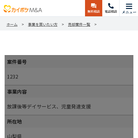
無料相談
電話相談
メニュー
ホーム
事業を買いたい方
売却案件一覧
案件番号
1232
事業内容
放課後等デイサービス、児童発達支援
所在地
山梨県