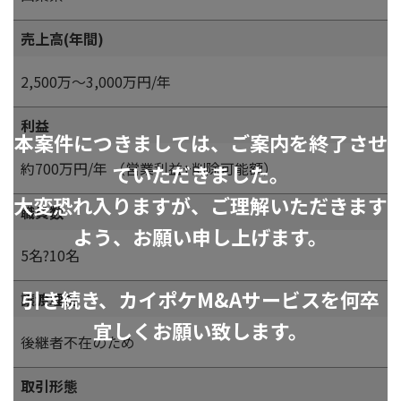
売上高(年間)
2,500万～3,000万円/年
利益
本案件につきましては、ご案内を終了させ
約700万円/年 （営業利益+削除可能額）
ていただきました。
大変恐れ入りますが、ご理解いただきます
職員数
よう、お願い申し上げます。
5名?10名
引き続き、カイポケM&Aサービスを何卒
譲渡理由
宜しくお願い致します。
後継者不在のため
取引形態