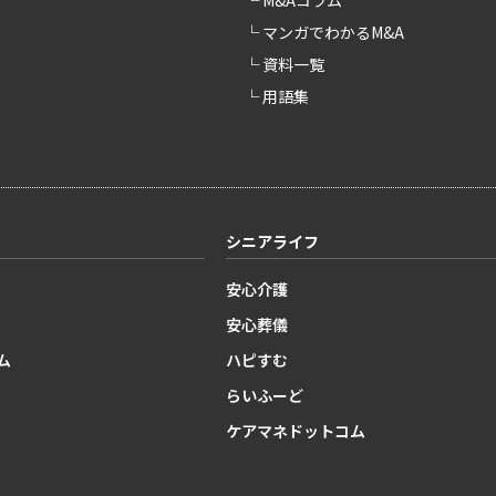
└ M&Aコラム
└ マンガでわかるM&A
└ 資料一覧
└ 用語集
シニアライフ
安心介護
安心葬儀
ム
ハピすむ
らいふーど
ケアマネドットコム