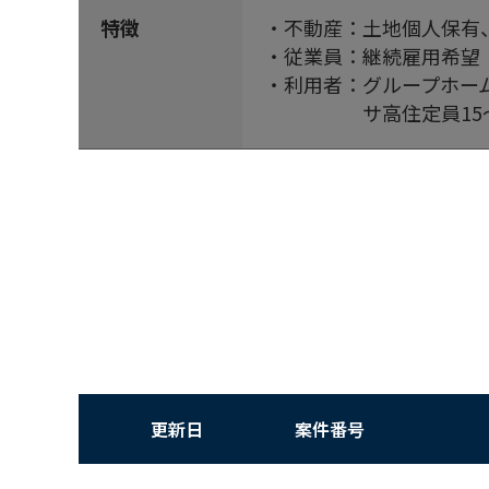
特徴
・不動産：土地個人保有
・従業員：継続雇用希望
・利用者：グループホー
サ高住定員15～2
更新日
案件番号