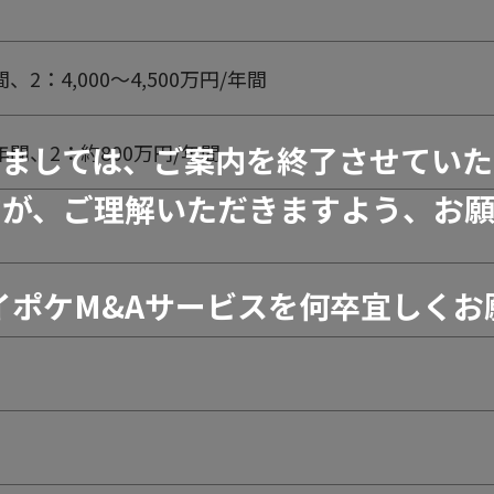
間、2：4,000～4,500万円/年間
きましては、ご案内を終了させていた
円/年間、2：約800万円/年間
すが、ご理解いただきますよう、お願
イポケM&Aサービスを何卒宜しくお