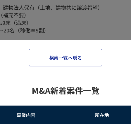
、建物法人保有（土地、建物共に譲渡希望）
（補充不要）
ム9床（満床）
0名（稼働率9割）
検索一覧へ戻る
M&A新着案件一覧
事業内容
所在地