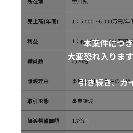
所在地
香川県
売上高(年間)
1：5,000～6,000万円/年
本案件につ
利益
1：約1,000～1,500万
大変恐れ入りま
職員数
約20名
引き続き、カ
譲渡理由
事業の選択と集中のため
取引形態
事業譲渡
譲渡希望価額
1.7億円