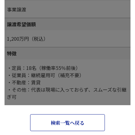
事業譲渡
譲渡希望価額
1,200万円（税込）
特徴
・定員：18名（稼働率55％前後）
・従業員：継続雇用可（補充不要）
・不動産：賃貸
・その他：代表は現場に入っておらず、スムーズな引継
ぎ可
検索一覧へ戻る