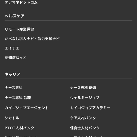
ケアマネドットコム
ヘルスケア
リモート産業保健
かべなし求人ナビ・就労支援ナビ
エイチエ
認知症ねっと
キャリア
ナース専科
ナース専科 転職
ナース専科 就職
ウェルミージョブ
カイゴジョブエージェント
カイゴジョブアカデミー
シカトル
ケア人材バンク
PTOT人材バンク
保育士人材バンク