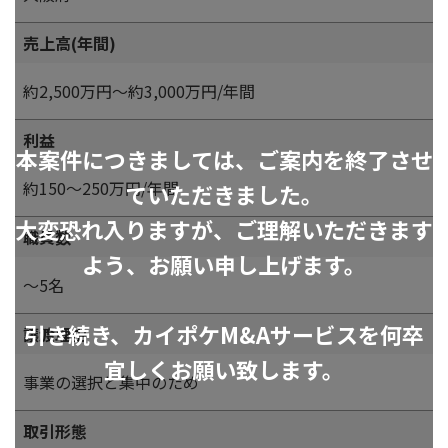
売上高(年間)
約2,500万円～約3,000万円/年間
利益
本案件につきましては、ご案内を終了させ
約150～250万円/年間
ていただきました。
大変恐れ入りますが、ご理解いただきます
職員数
よう、お願い申し上げます。
～5名
引き続き、カイポケM&Aサービスを何卒
譲渡理由
宜しくお願い致します。
事業の選択と集中のため
取引形態