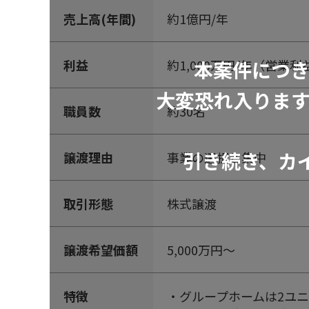
売上高(年間)
約1億円/年
本案件につ
利益
約1,000万円/年（営業
大変恐れ入りま
職員数
約30名
引き続き、カ
譲渡理由
事業の選択と集中
取引形態
株式譲渡
譲渡希望価額
5,000万円～
特徴
・グループホームは2ユニ