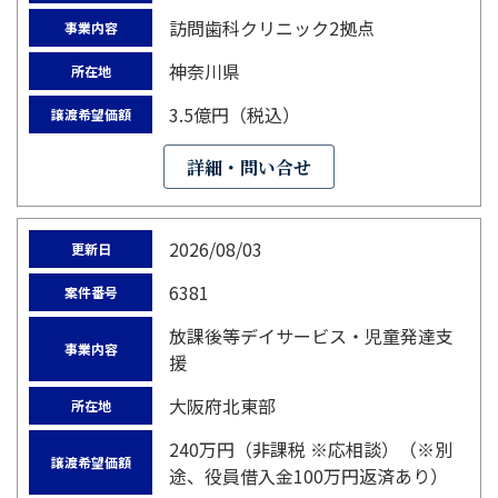
訪問歯科クリニック2拠点
事業内容
神奈川県
所在地
3.5億円（税込）
譲渡希望価額
詳細・問い合せ
2026/08/03
更新日
6381
案件番号
放課後等デイサービス・児童発達支
事業内容
援
大阪府北東部
所在地
240万円（非課税 ※応相談）（※別
譲渡希望価額
途、役員借入金100万円返済あり）