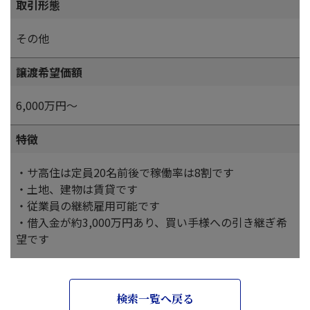
取引形態
その他
譲渡希望価額
6,000万円～
特徴
・サ高住は定員20名前後で稼働率は8割です
・土地、建物は賃貸です
・従業員の継続雇用可能です
・借入金が約3,000万円あり、買い手様への引き継ぎ希
望です
検索一覧へ戻る