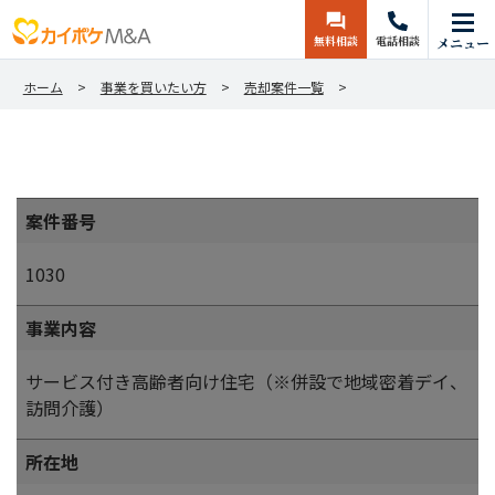
無料相談
電話相談
メニュー
ホーム
事業を買いたい方
売却案件一覧
案件番号
1030
事業内容
サービス付き高齢者向け住宅（※併設で地域密着デイ、
訪問介護）
所在地