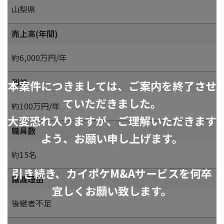
山梨県
売上高(年間)
約6,000万円/年
利益
本案件につきましては、ご案内を終了させ
ていただきました。
約100万円/年
大変恐れ入りますが、ご理解いただきます
職員数
よう、お願い申し上げます。
約15名
引き続き、カイポケM&Aサービスを何卒
譲渡理由
宜しくお願い致します。
後継者不足